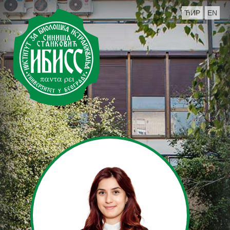
ЋИР
EN