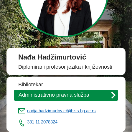
Nađa Hadžimurtović
Diplomirani profesor jezika i književnosti
Bibliotekar
Administrativno pravna služba
nadja.hadzimurtovic@ibiss.bg.ac.rs
381 11 2078324