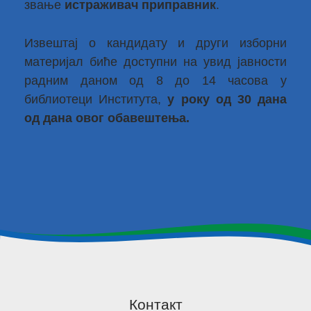
звање
истраживач приправник
.
Извештај о кандидату и други изборни
материјал биће доступни на увид јавности
радним даном од 8 до 14 часова у
библиотеци Института,
у року од 30 дана
од дана овог обавештења.
Контакт