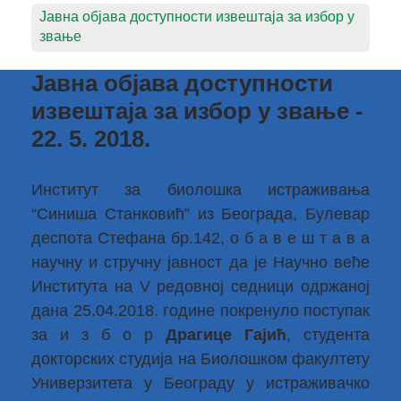
Јавна објава доступности извештаја за избор у
звање
Јавна објава доступности
извештаја за избор у звање -
22. 5. 2018.
Институт за биолошка истраживања
“Синиша Станковић” из Београда, Булевар
деспота Стефана бр.142, о б а в е ш т а в а
научну и стручну јавност да је Научно веће
Института на V редовној седници одржаној
дана 25.04.2018. године покренуло поступак
за и з б о р
Драгице Гајић
, студента
докторских студија на Биолошком факултету
Универзитета у Београду у истраживачко