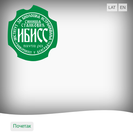
LAT
EN
Почетак