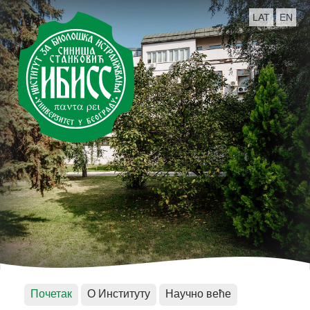
LAT
EN
Почетак
О Институту
Научно веће