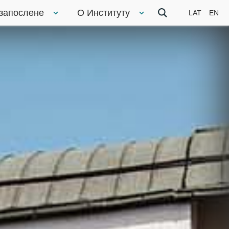
 запослене
О Институту
LAT
EN