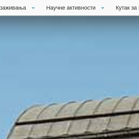
траживања
Научне активности
Кутак за