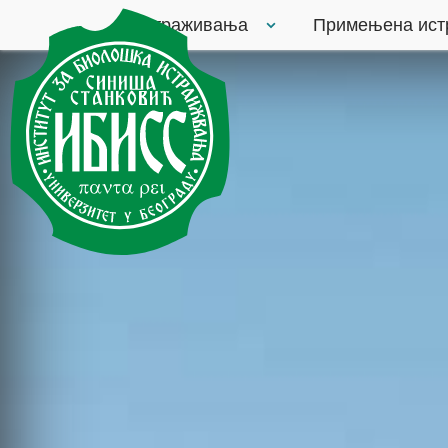
Истраживања
Примењена ис