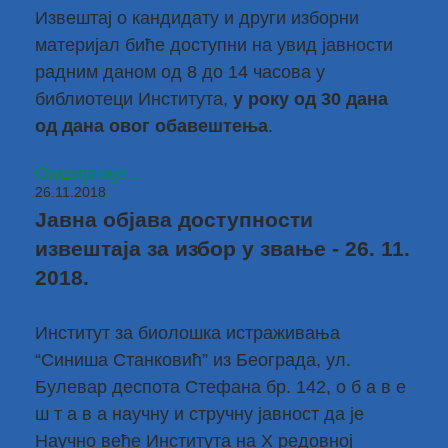
Извештај о кандидату и други изборни
материјал биће доступни на увид јавности
радним даном од 8 до 14 часова у
библиотеци Института,
у року од 30 дана
од дана овог обавештења
.
Опширније...
26.11.2018
Јавна објава доступности
извештаја за избор у звање - 26. 11.
2018.
Институт за биолошка истраживања
“Синиша Станковић” из Београда, ул.
Булевар деспота Стефана бр. 142, о б а в е
ш т а в а научну и стручну јавност да је
Научно веће Института на X редовној