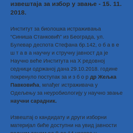
извештаја за избор у звање - 15. 11.
2018.
Институт за биолошка истраживања
“Синиша Станковић” из Београда, ул.
Булевар деспота Стефана бр.142, о б а в е
ш т а в а научну и стручну јавност да је
Научно веће Института на X редовној
седници одржаној дана 29.10.2018. године
покренуло поступак за и з б о р
др Жељка
Павковића
, млађег истраживача у
Одељењу за неуробиологију у научно звање
научни сарадник.
Извештај о кандидату и други изборни
материјал биће доступни на увид јавности