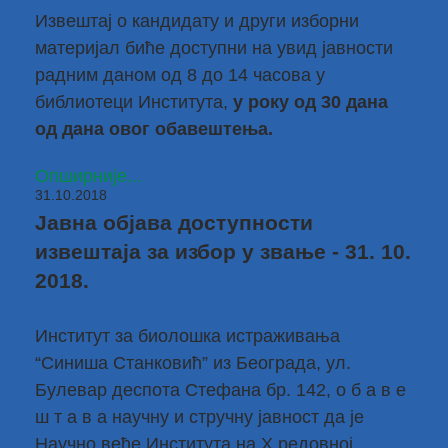
Извештај о кандидату и други изборни
материјал биће доступни на увид јавности
радним даном од 8 до 14 часова у
библиотеци Института,
у року од 30 дана
од дана овог обавештења.
Опширније...
31.10.2018
Јавна објава доступности
извештаја за избор у звање - 31. 10.
2018.
Институт за биолошка истраживања
“Синиша Станковић” из Београда, ул.
Булевар деспота Стефана бр. 142, о б а в е
ш т а в а научну и стручну јавност да је
Научно веће Института на X редовној