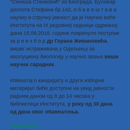
“Синиша Станковић” из Београда, Булевар
деспота Стефана бр.142, о б а в е ш т а в а
научну и стручну јавност да је Научно веће
Института на IX редовној седници одржаној
дана 18.09.2018. године покренуло поступак
за р е и з б о р
др Горана Живановића
,
вишег истраживача у Одељењу за
еволуциону биологију у научно звање
виши
научни сарадник
.
Извештај о кандидату и други изборни
материјал биће доступни на увид јавности
радним даном од 8 до 14 часова у
библиотеци Института,
у року од 30 дана
од дана овог обавештења.
Опширније...