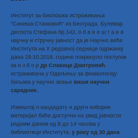
Институт за биолошка истраживања
“Синиша Станковић” из Београда, Булевар
деспота Стефана бр.142, о б а в е ш т а в а
научну и стручну јавност да је Научно веће
Института на X редовној седници одржаној
дана 29.10.2018. године покренуло поступак
за и з б о р
др Славице Дмитровић
,
истраживача у Одељењу за физиологију
биљака у научно звање
виши научни
сарадник.
Извештај о кандидату и други изборни
материјал биће доступни на увид јавности
радним даном од 8 до 14 часова у
библиотеци Института,
у року од 30 дана