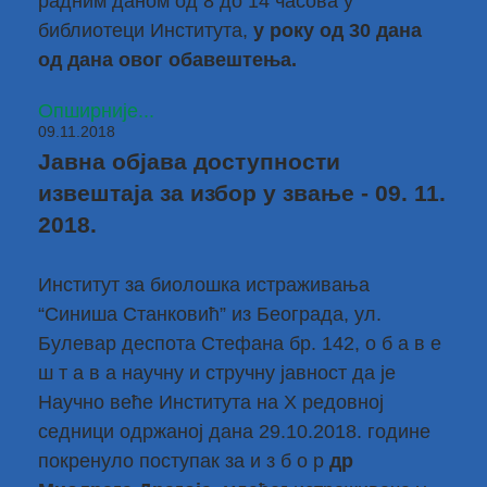
радним даном од 8 до 14 часова у
библиотеци Института,
у року од 30 дана
од дана овог обавештења.
Опширније...
09.11.2018
Јавна објава доступности
извештаја за избор у звање - 09. 11.
2018.
Институт за биолошка истраживања
“Синиша Станковић” из Београда, ул.
Булевар деспота Стефана бр. 142, о б а в е
ш т а в а научну и стручну јавност да је
Научно веће Института на X редовној
седници одржаној дана 29.10.2018. године
покренуло поступак за и з б о р
др