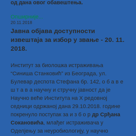
од дана овог обавештења.
Опширније...
20.11.2018
Јавна објава доступности
извештаја за избор у звање - 20. 11.
2018.
Институт за биолошка истраживања
“Синиша Станковић” из Београда, ул.
Булевар деспота Стефана бр. 142, о б а в е
ш т а в а научну и стручну јавност да је
Научно веће Института на X редовној
седници одржаној дана 29.10.2018. године
покренуло поступак за и з б о р
др Срђана
Сокановића
, млађег истраживача у
Оделјењу за неуробиологију, у научно