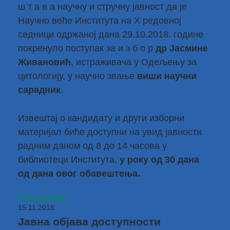
ш т а в а научну и стручну јавност да је
Научно веће Института на X редовној
седници одржаној дана 29.10.2018. године
покренуло поступак за и з б о р
др Јасмине
Живановић
, истраживача у Одељењу за
цитологију, у научно звање
виши научни
сарадник
.
Извештај о кандидату и други изборни
материјал биће доступни на увид јавности
радним даном од 8 до 14 часова у
библиотеци Института,
у року од 30 дана
од дана овог обавештења.
Опширније...
15.11.2018
Јавна објава доступности