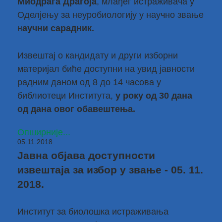
Миодрага Драгоја
, млађег истраживача у
Оделјењу за неуробиологију у научно звање
н
аучни сарадник.
Извештај о кандидату и други изборни
материјал биће доступни на увид јавности
радним даном од 8 до 14 часова у
библиотеци Института,
у року од 30 дана
од дана овог обавештења.
Опширније...
05.11.2018
Јавна објава доступности
извештаја за избор у звање - 05. 11.
2018.
Институт за биолошка истраживања