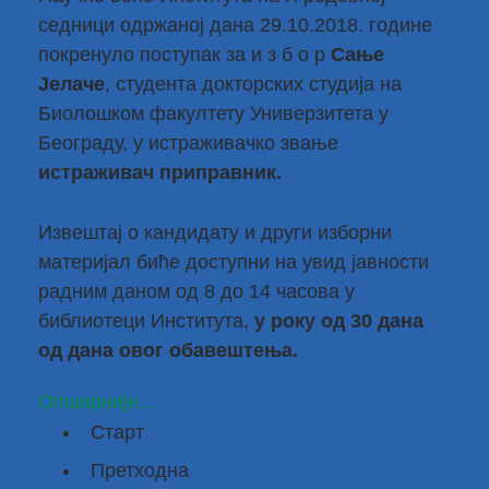
седници одржаној дана 29.10.2018. године
покренуло поступак за и з б о р
Сање
Јелаче
, студента докторских студија на
Биолошком факултету Универзитета у
Београду, у истраживачко звање
истраживач приправник.
Извештај о кандидату и други изборни
материјал биће доступни на увид јавности
радним даном од 8 до 14 часова у
библиотеци Института,
у року од 30 дана
од дана овог обавештења.
Опширније...
Старт
Претходна