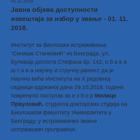
01.11.2018
Јавна објава доступности
извештаја за избор у звање - 01. 11.
2018.
Институт за биолошка истраживања
“Синиша Станковић” из Београда, ул.
Булевар деспота Стефана бр. 142, о б а в е
ш т а в а научну и стручну јавност да је
Научно веће Института на X редовној
седници одржаној дана 29.10.2018. године
покренуло поступак за и з б о р
Милице
Првуловић
, студента докторских студија на
Биолошком факултету Универзитета у
Београду, у истраживачко звање
истраживач приправник
.