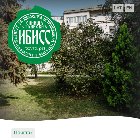
LAT
EN
Почетак