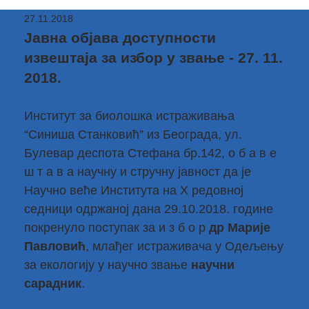
27.11.2018
Јавна објава доступности
извештаја за избор у звање - 27. 11.
2018.
Институт за биолошка истраживања
“Синиша Станковић” из Београда, ул.
Булевар деспота Стефана бр.142, о б а в е
ш т а в а научну и стручну јавност да је
Научно веће Института на X редовној
седници одржаној дана 29.10.2018. године
покренуло поступак за и з б о р
др Марије
Павловић
, млађег истраживача у Одељењу
за екологију у научно звање
научни
сарадник
.