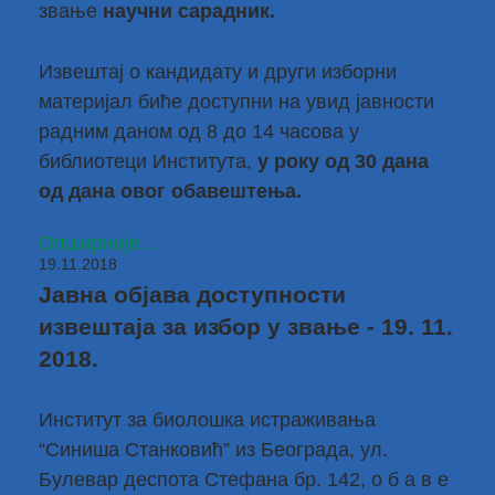
звање
научни сарадник.
Извештај о кандидату и други изборни
материјал биће доступни на увид јавности
радним даном од 8 до 14 часова у
библиотеци Института,
у року од 30 дана
од дана овог обавештења.
Опширније...
19.11.2018
Јавна објава доступности
извештаја за избор у звање - 19. 11.
2018.
Институт за биолошка истраживања
“Синиша Станковић” из Београда, ул.
Булевар деспота Стефана бр. 142, о б а в е