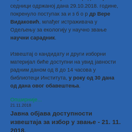
седници одржаној дана 29.10.2018. године,
покренуло поступак за и з б о р
др Вере
Видаковић
, млађег истраживача у
Одељењу за екологију у научно звање
научни сарадник
.
Извештај о кандидату и други изборни
материјал биће доступни на увид јавности
радним даном од 8 до 14 часова у
библиотеци Института,
у року од 30 дана
од дана овог обавештења
.
Опширније...
21.11.2018
Јавна објава доступности
извештаја за избор у звање - 21. 11.
2018.