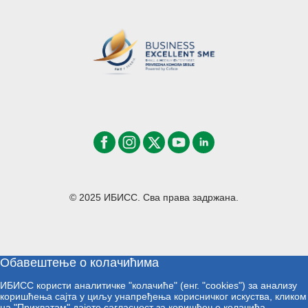
© 2025 ИБИСС. Сва права задржана.
Обавештење о колачићима
ИБИСС користи аналитичке "колачиће" (енг. "cookies") за анализу
коришћења сајта у циљу унапређења корисничког искуства, кликом
на "Прихватам" дајете сагласност за коришћење колачића.