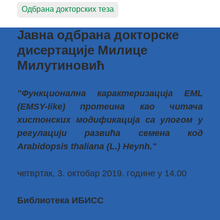
Одбрана докторских теза
Јавна одбрана докторске
дисертације Милице
Милутиновић
"Функционална карактеризација EML
(EMSY-like) протеина као читача
хистонских модификација са улогом у
регулацији развића семена код
Arabidopsis thaliana (L.) Heynh."
четвртак, 3. октобар 2019. године у 14.00
Библиотека ИБИСС