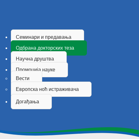
Семинари и предавања
Одбрана докторских теза
Научна друштва
Промоција науке
Вести
Европска ноћ истраживача
Догађања