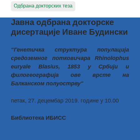
Одбрана докторских теза
Јавна одбрана докторске
дисертације Иване Будински
"Генетичка структура популација
средоземног потковичара Rhinolophus
euryale Blasius, 1853 у Србији и
филогеографија ове врсте на
Балканском полуострву"
петак, 27. децембар 2019. године у 10.00
Библиотека ИБИСС