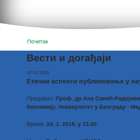
Почетак
Вести и догађаји
10.01.2018
Етички аспекти публиковања у на
Предавач:
Проф. др Ана Савић-Радојеви
биохемију, Универзитет у Београду - М
Време:
24. 1. 2018. у 13.00