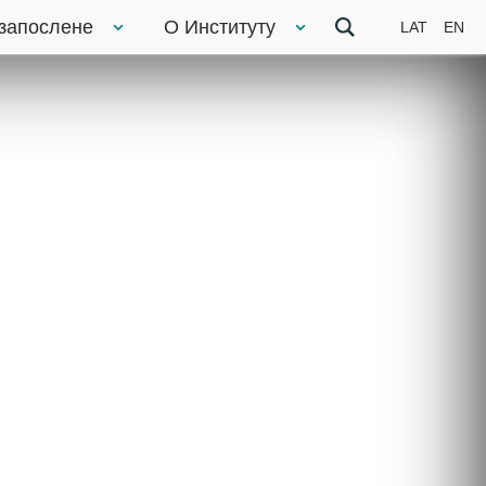
 запослене
О Институту
LAT
EN