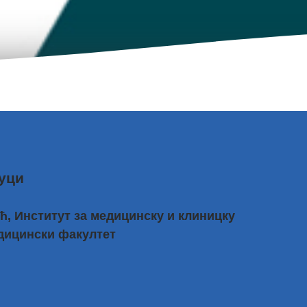
уци
ћ, Институт за медицинску и клиницку
едицински факултет