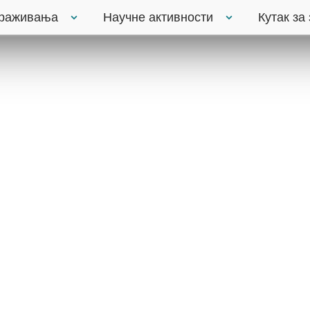
траживања
Научне активности
Кутак за