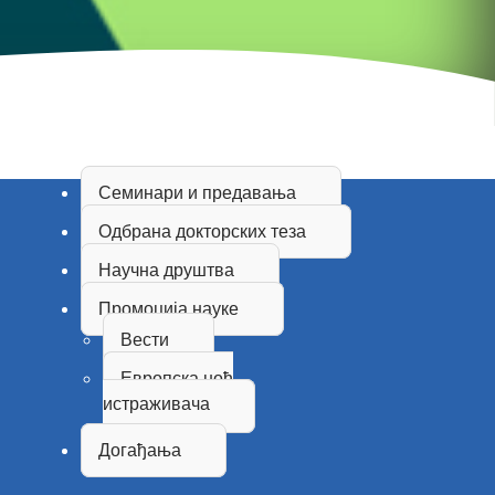
Семинари и предавања
Одбрана докторских теза
Научна друштва
Промоција науке
Вести
Европска ноћ
истраживача
Догађања