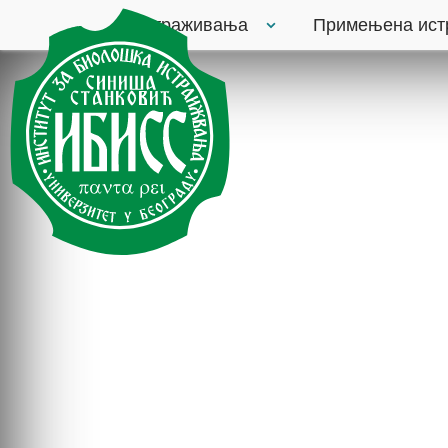
Истраживања
Примењена ис