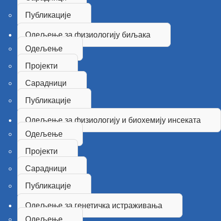
Публикације
Одељење за физиологију биљака
Одељење
Пројекти
Сарадници
Публикације
Одељење за физиологију и биохемију инсеката
Одељење
Пројекти
Сарадници
Публикације
Одељење за генетичка истраживања
Одељење