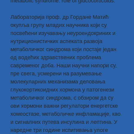
metabolic syndrome: role of glucocorticoids.
Лабораторија проф. др Гордане Матић
окупља групу младих научника који су
посвећени изучавању неуроендокриних и
нутриционистичких аспеката развоја
метаболичког синдрома који постаје један
од водећих здравствених проблема
савременог доба. Наши научни напори су,
пре свега, усмерени на разумевање
молекуларних механизама деловања
глукокортикоидних хормона у патогенези
метаболичког синдрома, с обзиром да су
ови хормони важни регулатори енергетске
хомеостазе, метаболичке инфламације, као
и сигналних путева инсулина и лептина. У
наредне три године испитивања улоге