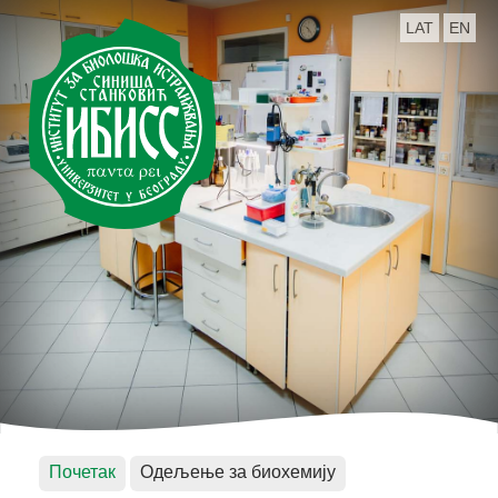
LAT
EN
Почетак
Одељење за биохемију