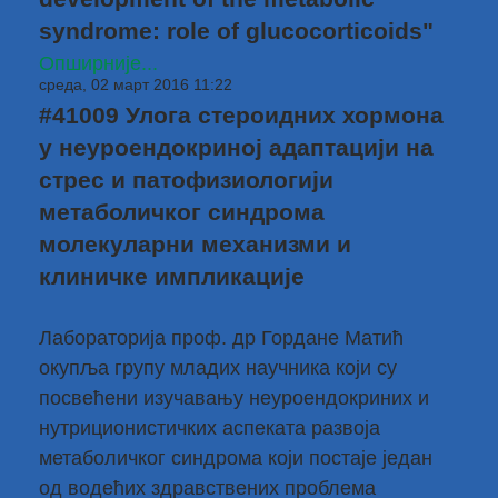
syndrome: role of glucocorticoids"
Опширније...
среда, 02 март 2016 11:22
#41009 Улога стероидних хормона
у неуроендокриној адаптацији на
стрес и патофизиологији
метаболичког синдрома
молекуларни механизми и
клиничке импликације
Лабораторија проф. др Гордане Матић
окупља групу младих научника који су
посвећени изучавању неуроендокриних и
нутриционистичких аспеката развоја
метаболичког синдрома који постаје један
од водећих здравствених проблема