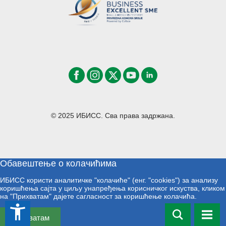
© 2025 ИБИСС. Сва права задржана.
Обавештење о колачићима
ИБИСС користи аналитичке "колачиће" (енг. "cookies") за анализу
коришћења сајта у циљу унапређења корисничког искуства, кликом
на "Прихватам" дајете сагласност за коришћење колачића.
accessibility_new
Прихватам