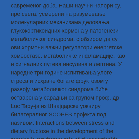
савременог доба. Наши научни напори су,
пре свега, усмерени на разумевање
молекуларних механизама деловања
глукокортикоидних хормона у патогенези
метаболичког синдрома, с обзиром да су
ови хормони важни регулатори енергетске
хомеостазе, метаболичке инфламације, као
и сигналних путева инсулина и лептина. У
наредне три године испитивања улоге
стреса и исхране богате фруктозом у
развоју метаболичког синдрома биће
остварена у сарадњи са групом проф. др
Luc Tapy-ја из Швајцарске уоквиру
билатералног SCOPES пројекта под
називом: Interactions between stress and
dietary fructose in the development of the