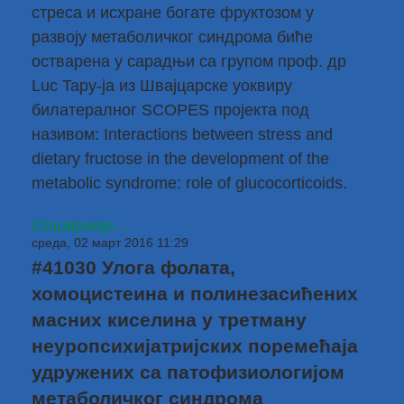
стреса и исхране богате фруктозом у
развоју метаболичког синдрома биће
остварена у сарадњи са групом проф. др
Luc Tapy-ја из Швајцарске уоквиру
билатералног SCOPES пројекта под
називом: Interactions between stress and
dietary fructose in the development of the
metabolic syndrome: role of glucocorticoids.
Опширније...
среда, 02 март 2016 11:29
#41030 Улога фолата,
хомоцистеина и полинезасићених
масних киселина у третману
неуропсихијатријских поремећаја
удружених са патофизиологијом
метаболичког синдрома