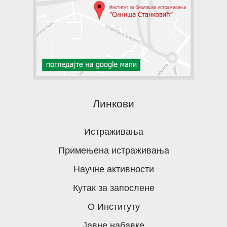
Линкови
Истраживања
Примењена истраживања
Научне активности
Кутак за запослене
О Институту
Јавне набавке