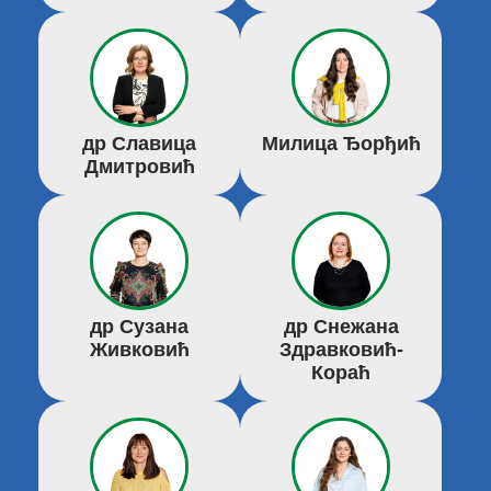
Милица Ђорђић
др Славица
Дмитровић
др Сузана
др Снежана
Живковић
Здравковић-
Кораћ