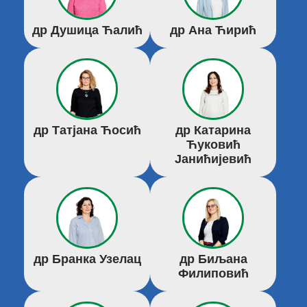
др Душица Ћалић
др Ана Ћирић
др Татјана Ћосић
др Катарина
Ћуковић
Јанићијевић
др Бранка Узелац
др Биљана
Филиповић