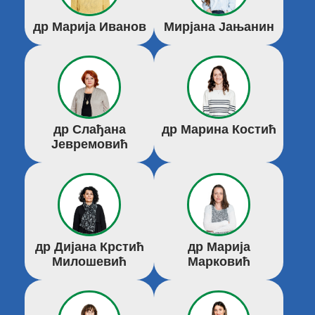
др Марија Иванов
Мирјана Јањанин
др Слађана
др Марина Костић
Јевремовић
др Дијана Крстић
др Марија
Милошевић
Марковић