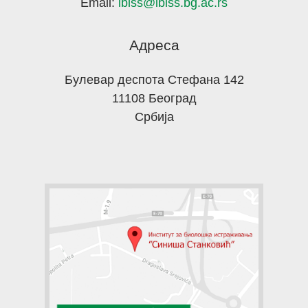
Email:
ibiss@ibiss.bg.ac.rs
Адреса
Булевар деспота Стефана 142
11108 Београд
Србија