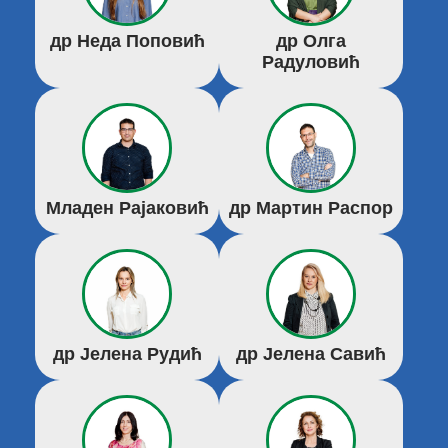
др Неда Поповић
др Олга
Радуловић
Младен Рајаковић
др Мартин Распор
др Јелена Рудић
др Јелена Савић