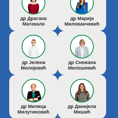
др Драгана
др Марија
Матекало
Милованчевић
др Јелена
др Снежана
Милојевић
Милошевић
др Милица
др Данијела
Милутиновић
Мишић