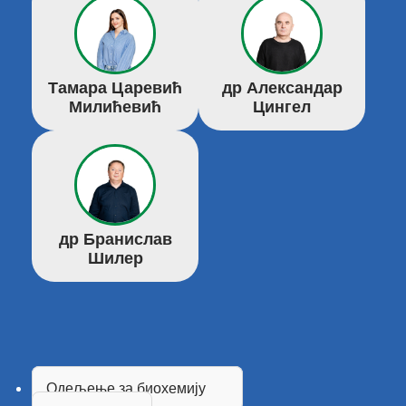
Тамара Царевић
др Александар
Милићевић
Цингел
др Бранислав
Шилер
Одељење за биохемију