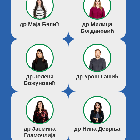
др Маја Белић
др Милица
Богдановић
др Јелена
др Урош Гашић
Божуновић
др Јасмина
др Нина Деврња
Гламочлија