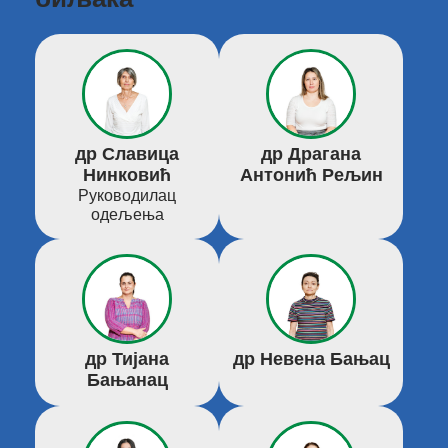
др Славица
др Драгана
Нинковић
Антонић Рељин
Руководилац
одељења
др Тијана
др Невена Бањац
Бањанац