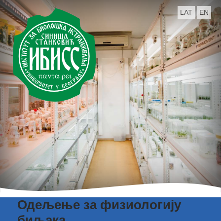
LAT
EN
Одељење за физиологију
биљака