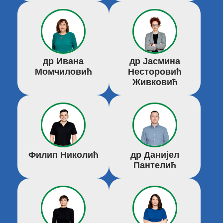
др Ивана
др Јасмина
Момчиловић
Несторовић
Живковић
Филип Николић
др Данијел
Пантелић