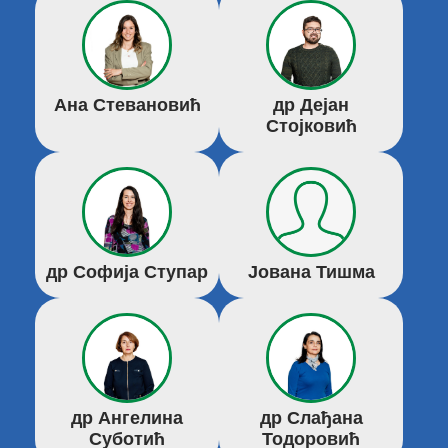
Ана Стевановић
др Дејан
Стојковић
др Софија Ступар
Јована Тишма
др Ангелина
др Слађана
Суботић
Тодоровић