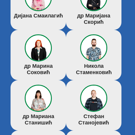
Дијана Смаилагић
др Маријана
Скорић
др Марина
Никола
Соковић
Стаменковић
др Мариана
Стефан
Станишић
Станојевић