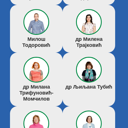
Милош
др Милена
Тодоровић
Трајковић
др Милана
др Љиљана Тубић
Трифуновић-
Момчилов