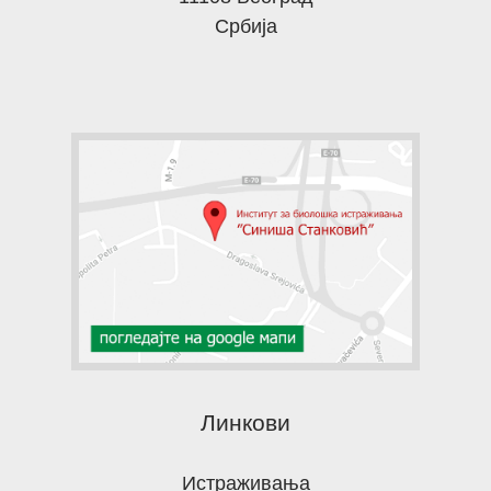
Србија
Линкови
Истраживања