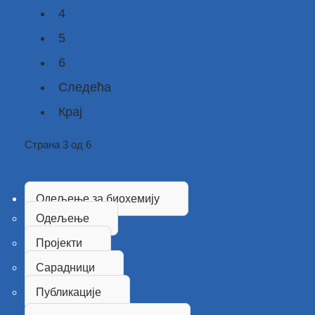
4
5
6
Следећа
Крај
Страна 3 од 6
Одељење за биохемију
Одељење
Пројекти
Сарадници
Публикације