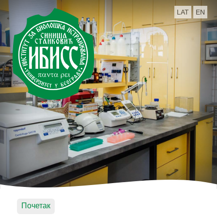
LAT
EN
Почетак