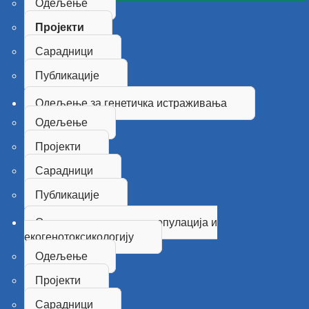
Одељење
Пројекти
Сарадници
Публикације
Одељење за генетичка истраживања
Одељење
Пројекти
Сарадници
Публикације
Одељење за генетику популација и
екогенотоксикологију
Одељење
Пројекти
Сарадници