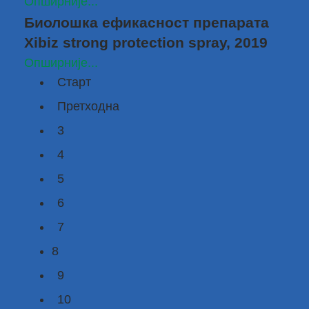
Опширније...
Биолошка ефикасност препарата
Xibiz strong protection spray, 2019
Опширније...
Старт
Претходна
3
4
5
6
7
8
9
10