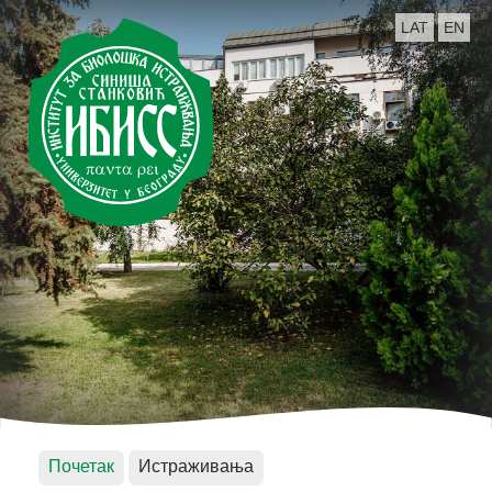
LAT
EN
Почетак
Истраживања