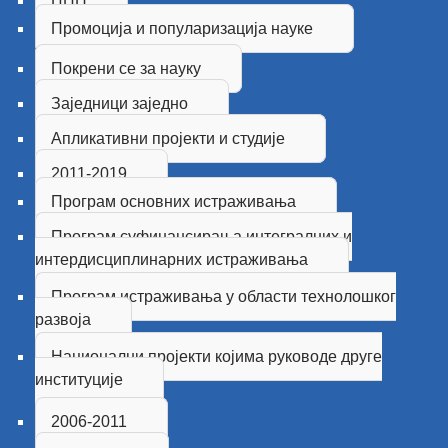
ЦПН
Промоција и популаризација науке
Покрени се за науку
Заједници заједно
Апликативни пројекти и студије
2011-2019
Програм основних истраживања
Програм суфинансирања интегралних и
интердисциплинарних истраживања
Програм истраживања у области технолошког
развоја
Национални пројекти којима руководе друге
институцијe
2006-2011