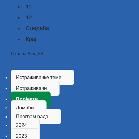
11
12
Следећа
Крај
Страна 8 од 28
Истраживачке теме
Истраживачи
Пројекти
Домаћи
Програм рада
2024
2023