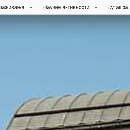
траживања
Научне активности
Кутак за