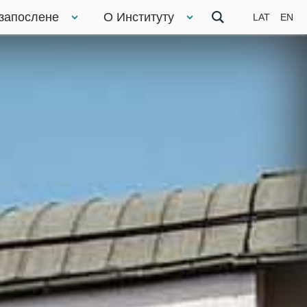
 запослене
О Институту
LAT
EN