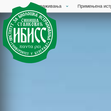
Истраживања
Примењена ис