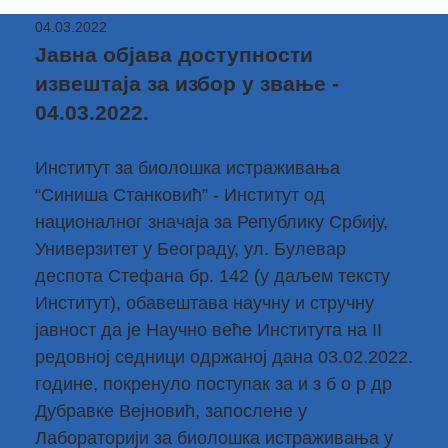
04.03.2022
Јавна објава доступности
извештаја за избор у звање -
04.03.2022.
Институт за биолошка истраживања
“Синиша Станковић” - Институт од
националног значаја за Републику Србију,
Универзитет у Београду, ул. Булевар
деспота Стефана бр. 142 (у даљем тексту
Институт), обавештава научну и стручну
јавност да је Научно веће Института на II
редовној седници одржаној дана 03.02.2022.
године, покренуло поступак за и з б о р др
Дубравке Вејновић, запослене у
Лабораторији за биолошка истраживања у