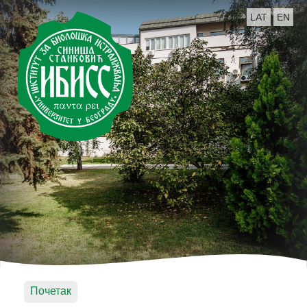
LAT
EN
Почетак