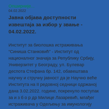
Опширније...
04.02.2022
Јавна објава доступности
извештаја за избор у звање -
04.02.2022.
Институт за биолошка истраживања
“Синиша Станковић” - Институт од
националног значаја за Републику Србију,
Универзитет у Београду, ул. Булевар
деспота Стефана бр. 142, обавештава
научну и стручну јавност да је Научно веће
Института на II редовној седници одржаној
дана 3.02.2022. године, покренуло поступак
за и з б о р др Милице Лазаревић, млађег
истраживача у Одељењу за имунологију