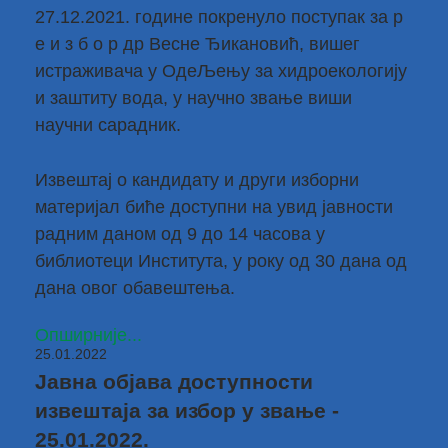
27.12.2021. године покренуло поступак за р
е и з б о р др Весне Ђикановић, вишег
истраживача у ОдеЉењу за хидроекологију
и заштиту вода, у научно звање виши
научни сарадник.
Извештај о кандидату и други изборни
материјал биће доступни на увид јавности
радним даном од 9 до 14 часова у
библиотеци Института, у року од 30 дана од
дана овог обавештења.
Опширније...
25.01.2022
Јавна објава доступности
извештаја за избор у звање -
25.01.2022.