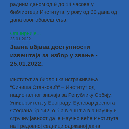
радним даном од 9 до 14 часова у
библиотеци Института, у року од 30 дана од
дана овог обавештења.
Опширније...
25.01.2022
Јавна објава доступности
извештаја за избор у звање -
25.01.2022.
Институт за биолошка истраживања
“Синиша Станковић” – Институт од
националног значаја за Републику Србију,
Универзитета у Београду, Булевар деспота
Стефана бр.142, о б а в е ш т а в а научну и
стручну јавност да је Научно веће Института
на I редовној седници одржаној дана