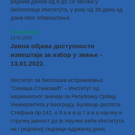
радним даном од 9 до 14 часова у
библиотеци Института, у року од 30 дана од
дана овог обавештења.
Опширније...
13.01.2022
Јавна објава доступности
извештаја за избор у звање -
13.01.2022.
Институт за биолошка истраживања
“Синиша Станковић” – Институт од
националног значаја за Републику Србију,
Универзитетa у Београду, Булевар деспота
Стефана бр.142, о б а в е ш т а в а научну и
стручну јавност да је Научно веће Института
на I редовној седници одржаној дана