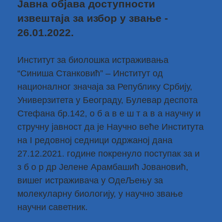
Јавна објава доступности
извештаја за избор у звање -
26.01.2022.
Институт за биолошка истраживања
“Синиша Станковић” – Институт од
националног значаја за Републику Србију,
Универзитета у Београду, Булевар деспота
Стефана бр.142, о б а в е ш т а в а научну и
стручну јавност да је Научно веће Института
на I редовној седници одржаној дана
27.12.2021. године покренуло поступак за и
з б о р др Јелене Арамбашић Јовановић,
вишег истраживача у ОдеЉењу за
молекуларну биологију, у научно звање
научни саветник.