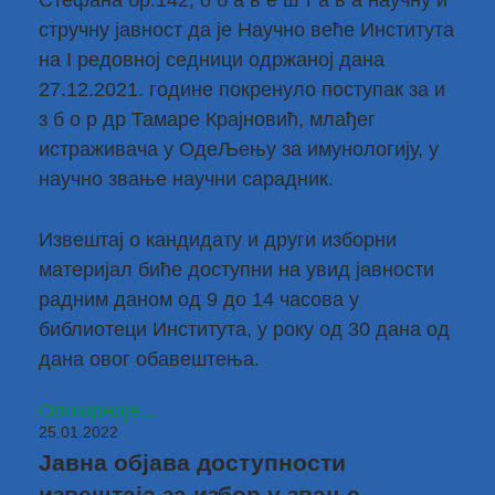
Стефана бр.142, о б а в е ш т а в а научну и
стручну јавност да је Научно веће Института
на I редовној седници одржаној дана
27.12.2021. године покренуло поступак за и
з б о р др Тамаре Крајновић, млађег
истраживача у ОдеЉењу за имунологију, у
научно звање научни сарадник.
Извештај о кандидату и други изборни
материјал биће доступни на увид јавности
радним даном од 9 до 14 часова у
библиотеци Института, у року од 30 дана од
дана овог обавештења.
Опширније...
25.01.2022
Јавна објава доступности
извештаја за избор у звање -