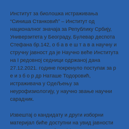
Институт за биолошка истраживања
“Синиша Станковић” – Институт од
националног значаја за Републику Србију,
Универзитета у Београду, Булевар деспота
Стефана бр.142, о б а в е ш т а в а научну и
стручну јавност да је Научно веће Института
на I редовној седници одржаној дана
27.12.2021. године покренуло поступак за р
е и з б о р др Наташе Тодоровић,
истраживача у ОдеЉењу за
неурофизиологију, у научно звање научни
сарадник.
Извештај о кандидату и други изборни
материјал биће доступни на увид јавности