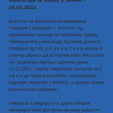
25.01.2022.
Институт за биолошка истраживања
“Синиша Станковић” – Институт од
националног значаја за Републику Србију,
Универзитета у Београду, Булевар деспота
Стефана бр.142, о б а в е ш т а в а научну и
стручну јавност да је Научно веће Института
на I редовној седници одржаној дана
27.12.2021. године покренуло поступак за и
з б о р др Анђела Белетића, истраживача
који није запослен у ИБИСС, у научно звање
виши научни сарадник.
Извештај о кандидату и други изборни
материјал биће доступни на увид јавности