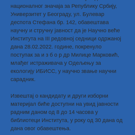
националног значаја за Републику Србију,
Универзитет у Београду, ул. Булевар
деспота Стефана бр. 142, обавештава
научну и стручну јавност да је Научно веће
Института на III редовној седници одржаној
дана 28.02.2022. године, покренуло
поступак за и з б о р др Милице Марковић,
млађег истраживача у Одељењу за
екологију ИБИСС, у научно звање научни
сарадник.
Извештај о кандидату и други изборни
материјал биће доступни на увид јавности
радним даном од 8 до 14 часова у
библиотеци Института, у року од 30 дана од
дана овог обавештења.