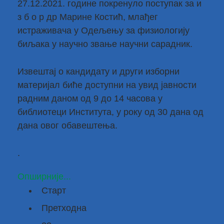
27.12.2021. године покренуло поступак за и
з б о р др Марине Костић, млађег
истраживача у Одељењу за физиологију
биљака у научно звање научни сарадник.
Извештај о кандидату и други изборни
материјал биће доступни на увид јавности
радним даном од 9 до 14 часова у
библиотеци Института, у року од 30 дана од
дана овог обавештења.
.
Опширније...
Старт
Претходна