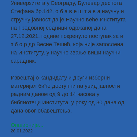
Универзитета у Београду, Булевар деспота
Стефана бр.142, о б а в е ш т а в а научну и
стручну јавност да је Научно веће Института
на I редовној седници одржаној дана
27.12.2021. године покренуло поступак за и
з б о р др Весне Тешић, која није запослена
на Институту, у научно звање виши научни
сарадник.
Извештај о кандидату и други изборни
материјал биће доступни на увид јавности
радним даном од 9 до 14 часова у
библиотеци Института, у року од 30 дана од
дана овог обавештења.
Опширније...
26.01.2022