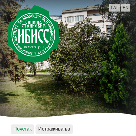
LAT
EN
Почетак
Истраживања