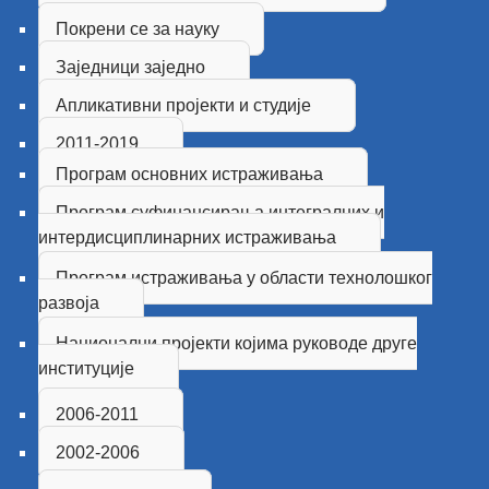
Покрени се за науку
Заједници заједно
Апликативни пројекти и студије
2011-2019
Програм основних истраживања
Програм суфинансирања интегралних и
интердисциплинарних истраживања
Програм истраживања у области технолошког
развоја
Национални пројекти којима руководе друге
институцијe
2006-2011
2002-2006