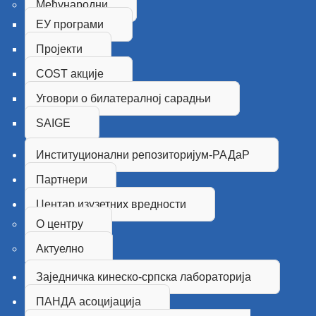
Међународни
ЕУ програми
Пројекти
COST акције
Уговори о билатералној сарадњи
SAIGE
Институционални репозиторијум-РАДаР
Партнери
Центар изузетних вредности
О центру
Актуелно
Заједничка кинеско-српска лабораторија
ПАНДА асоцијација