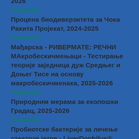
2026
Опширније...
Процена биодиверзитета за Чока
Ракита Пројекат, 2024-2025
Опширније...
Мађарска - РИВЕРМАТЕ: РЕЧНИ
МАкробескичмењаци - Тестирање
теорије заједница дуж Средњег и
Доњег Тисе на основу
макробескичменака, 2025-2026
Опширније...
Природним мерама за еколошки
Градац, 2025-2026
Опширније...
Пробиотске бактерије за лечење
стеатозе јетре - LiverDophilus®