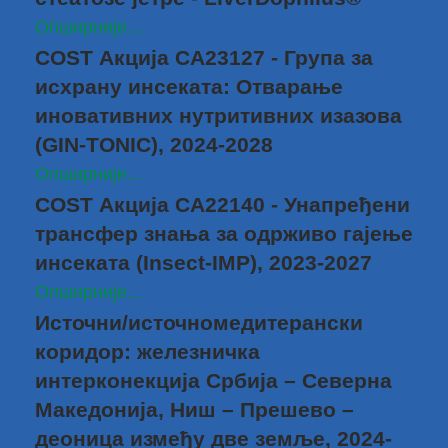
Опширније...
COST Акција CA23127 - Група за
исхрану инсеката: Отварање
иновативних нутритивних изазова
(GIN-TONIC), 2024-2028
Опширније...
COST Акција CA22140 - Унапређени
трансфер знања за одрживо гајење
инсеката (Insect-IMP), 2023-2027
Опширније...
Источни/источномедитерански
коридор: железничка
интерконекција Србија – Северна
Македонија, Ниш – Прешево –
деоница између две земље, 2024-