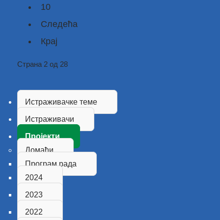
10
Следећа
Крај
Страна 2 од 28
Истраживачке теме
Истраживачи
Пројекти
Домаћи
Програм рада
2024
2023
2022