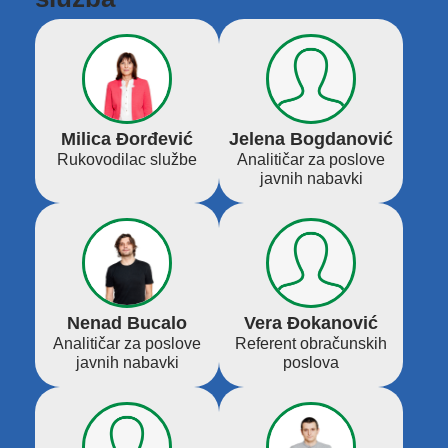
Milica Đorđević
Jelena Bogdanović
Rukovodilac službe
Analitičar za poslove
javnih nabavki
Nenad Bucalo
Vera Đokanović
Analitičar za poslove
Referent obračunskih
javnih nabavki
poslova