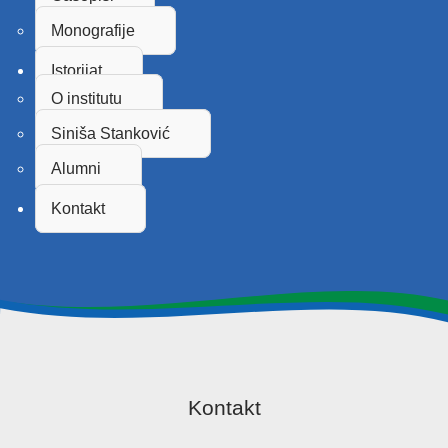
Monografije
Istorijat
O institutu
Siniša Stanković
Alumni
Kontakt
Kontakt