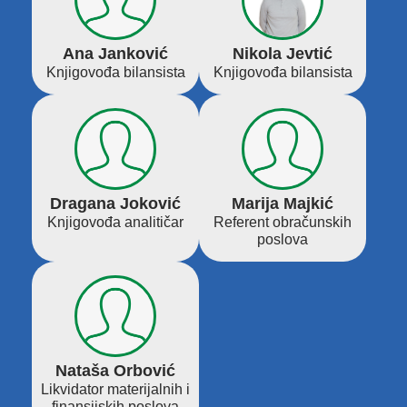
Ana Janković
Nikola Jevtić
Knjigovođa bilansista
Knjigovođa bilansista
Dragana Joković
Marija Majkić
Knjigovođa analitičar
Referent obračunskih
poslova
Nataša Orbović
Likvidator materijalnih i
finansijskih poslova