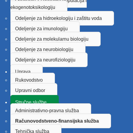
Odeljenje za genetiku populacija i
ekogenotoksikologiju
Odeljenje za hidroekologiju i zaštitu voda
Odeljenje za imunologiju
Odeljenje za molekularnu biologiju
Odeljenje za neurobiologiju
Odeljenje za neurofiziologiju
Uprava
Rukovodstvo
Upravni odbor
Stručne službe
Administrativno-pravna služba
Računovodstveno-finansijska služba
Tehnička služba