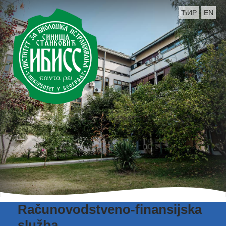
ЋИР
EN
Računovodstveno-finansijska
služba