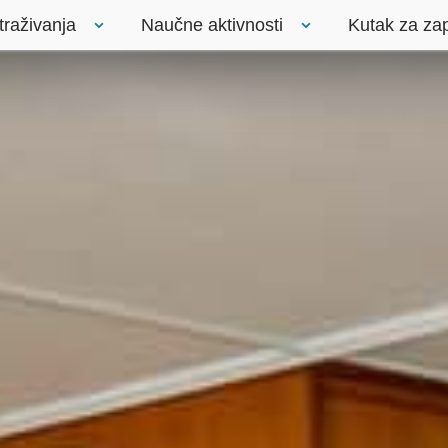
traživanja
Naučne aktivnosti
Kutak za za