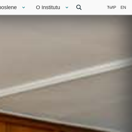
poslene
O Institutu
ЋИР
EN