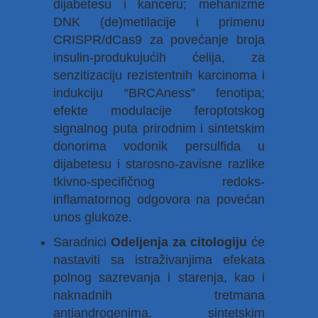
dijabetesu i kanceru; mehanizme
DNK (de)metilacije i primenu
CRISPR/dCas9 za povećanje broja
insulin-produkujućih ćelija, za
senzitizaciju rezistentnih karcinoma i
indukciju “BRCAness” fenotipa;
efekte modulacije feroptotskog
signalnog puta prirodnim i sintetskim
donorima vodonik persulfida u
dijabetesu i starosno-zavisne razlike
tkivno-specifičnog redoks-
inflamatornog odgovora na povećan
unos glukoze.
Saradnici
Odeljenja za citologiju
će
nastaviti sa istraživanjima efekata
polnog sazrevanja i starenja, kao i
naknadnih tretmana
antiandrogenima, sintetskim