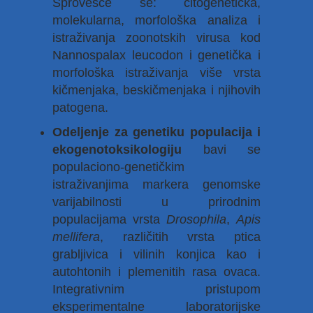
Sprovešće se: citogenetička,
molekularna, morfološka analiza i
istraživanja zoonotskih virusa kod
Nannospalax leucodon i genetička i
morfološka istraživanja više vrsta
kičmenjaka, beskičmenjaka i njihovih
patogena.
Odeljenje za genetiku populacija i
ekogenotoksikologiju
bavi se
populaciono-genetičkim
istraživanjima markera genomske
varijabilnosti u prirodnim
populacijama vrsta
Drosophila
,
Apis
mellifera
, različitih vrsta ptica
grabljivica i vilinih konjica kao i
autohtonih i plemenitih rasa ovaca.
Integrativnim pristupom
eksperimentalne laboratorijske