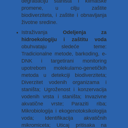
degradaciju staništa i klimatske
promene, u cilju zaštite
biodiverziteta, i zaštite i obnavljanja
životne sredine.
Istraživanja
Odeljenja za
hidroekologiju i zaštitu voda
obuhvataju sledeće teme:
Tradicionalne metode, barkoding, e-
DNK i targetirani monitoring
upotrebom molekularno-genetičkih
metoda u detekciji biodiverziteta;
Diverzitet vodenih organizama i
staništa; Ugroženost i konzervacija
vodenih vrsta i staništa; Invazivne
akvatične vrste; Paraziti riba;
Mikrobiologija i ekogenotoksikologija
voda; Identifikacija akvatičnih
mikromiceta; Uticaj pritisaka na