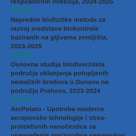
respiratornih infekcija, 2024-2025
Opširnije...
Napredne biofizičke metode za
razvoj sredstava biokontrole
baziranih na gljivama zemljišta,
2023-2025
Opširnije...
Osnovna studija biodiverziteta
područja uklanjanja potopljenih
nemačkih brodova u Dunavu na
području Prahova, 2023-2024
Opširnije...
AerPotato - Upotreba moderne
aeroponske tehnologije i stres-
protektivnih nanočestica za
unapređenje proizvodnje semenskog