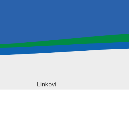
Linkovi
Istraživanja
Primenjena istraživanja
Naučne aktivnosti