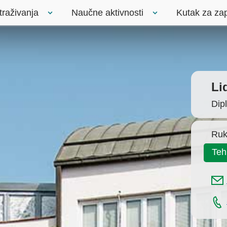
traživanja
Naučne aktivnosti
Kutak za za
Li
Dip
Ruk
Teh