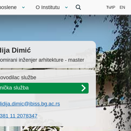
poslene
O Institutu
ЋИР
EN
dija Dimić
lomirani inženjer arhitekture - master
ovodilac službe
nička služba
lidija.dimic@ibiss.bg.ac.rs
381 11 2078347