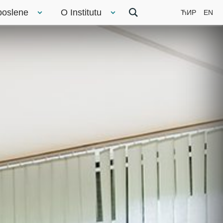
poslene
O Institutu
ЋИР
EN