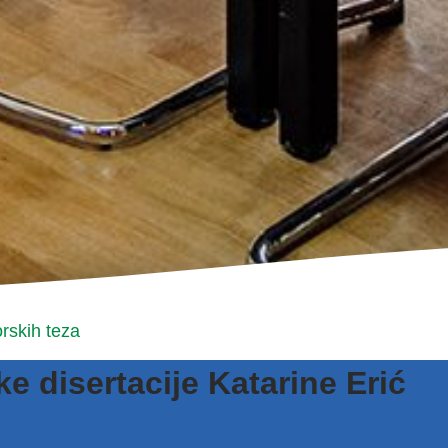
rskih teza
 disertacije Katarine Erić