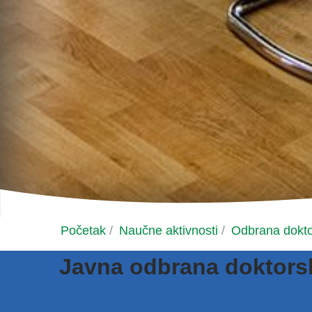
Početak
/
Naučne aktivnosti
/
Odbrana dokto
Javna odbrana doktorske