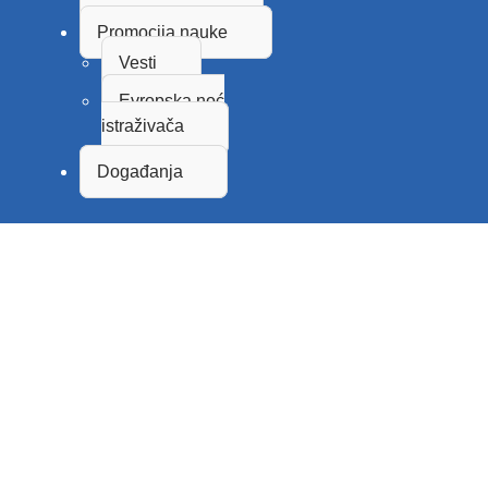
Promocija nauke
Vesti
Evropska noć
istraživača
Događanja