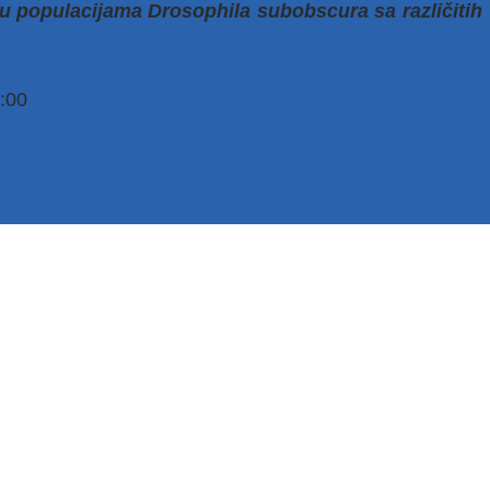
 u populacijama Drosophila subobscura sa različitih
:00