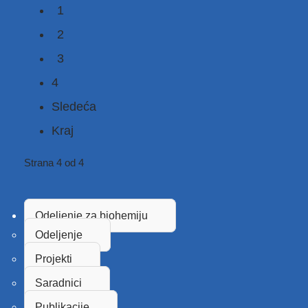
1
2
3
4
Sledeća
Kraj
Strana 4 od 4
Odeljenje za biohemiju
Odeljenje
Projekti
Saradnici
Publikacije