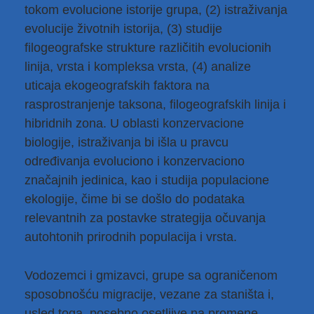
tokom evolucione istorije grupa, (2) istraživanja
evolucije životnih istorija, (3) studije
filogeografske strukture različitih evolucionih
linija, vrsta i kompleksa vrsta, (4) analize
uticaja ekogeografskih faktora na
rasprostranjenje taksona, filogeografskih linija i
hibridnih zona. U oblasti konzervacione
biologije, istraživanja bi išla u pravcu
određivanja evoluciono i konzervaciono
značajnih jedinica, kao i studija populacione
ekologije, čime bi se došlo do podataka
relevantnih za postavke strategija očuvanja
autohtonih prirodnih populacija i vrsta.
Vodozemci i gmizavci, grupe sa ograničenom
sposobnošću migracije, vezane za staništa i,
usled toga, posebno osetljive na promene