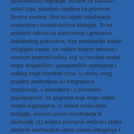
sposobnošću migracije, vezane za staništa i,
usled toga, posebno osetljive na promene
životne sredine, čest su objekt istraživanja
evolucione i konzervacione biologije. To se
posebno odnosi na vodozemce i gmizavce
Balkanskog poluostrva, koje predstavlja složen
refugijalni centar, sa velikim brojem taksona i
visokom endemičnošću, koji su rezultat visoke
stope alopatričkih i parapatričkih specijacija i
velikog broja hibridnih zona. U okviru ovog
projekta predviđena su integrativna
istraživanja, u laboratoriji i u prirodnim
populacijama, na grupama koje imaju odlike
model-organizama. U oblasti evolucione
biologije, osnovni pravci istraživanja bi
obuhvatili: (1) analize promena veličine i oblika
složenih morfoloških celina tokom ontogenije i