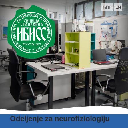
ЋИР
EN
Odeljenje za neurofiziologiju