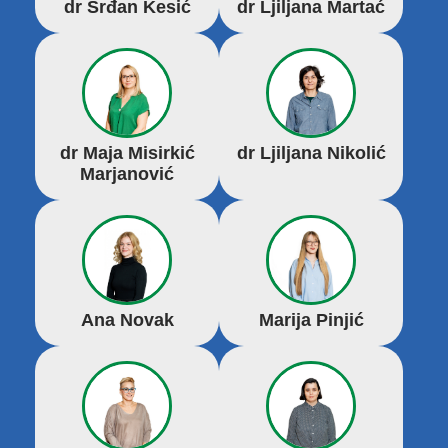
dr Srđan Kesić
dr Ljiljana Martać
dr Maja Misirkić
dr Ljiljana Nikolić
Marjanović
Ana Novak
Marija Pinjić