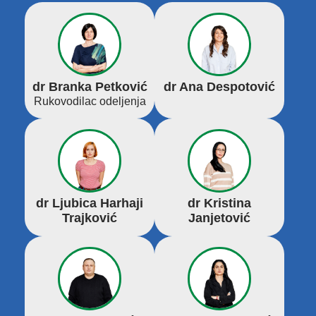
dr Branka Petković
dr Ana Despotović
Rukovodilac odeljenja
dr Ljubica Harhaji
dr Kristina
Trajković
Janjetović