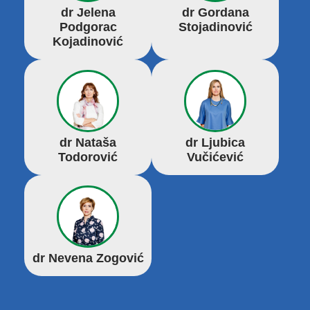
dr Jelena
dr Gordana
Podgorac
Stojadinović
Kojadinović
dr Nataša
dr Ljubica
Todorović
Vučićević
dr Nevena Zogović